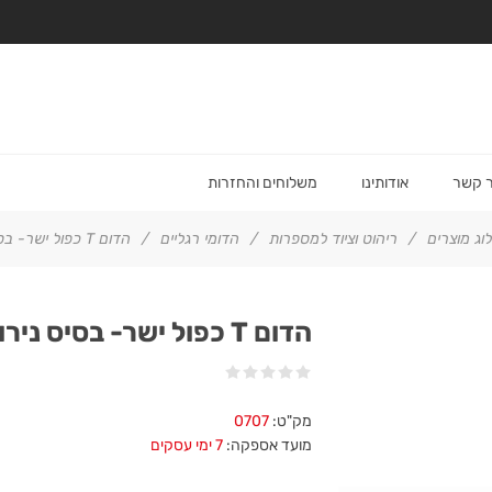
ר קשר
אודותינו
משלוחים והחזרות
וג מוצרים
/
ריהוט וציוד למספרות
/
הדומי רגליים
/
הדום T כפול ישר- בסיס נירוסטה
הדום T כפול ישר- בסיס נירוסטה
מק"ט:
0707
מועד אספקה:
7 ימי עסקים