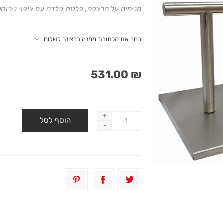
מניחים על הרצפה, פלטת פלדה עם ציפוי נירוסטה. מידות: 41X24 ס"מ *נא לב
בחר את הכתובת ממנה ברצונך לשלוח
₪ 531.00
+
-