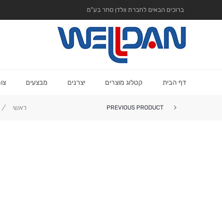
ברוכים הבאים לחברת וולדן סחר בע"מ
דף הבית
קטלוג מוצרים
יצרנים
מבצעים
צו
ראשי
/
PREVIOUS PRODUCT
מסרק הרקולס 2 קרבון אדום/כח...