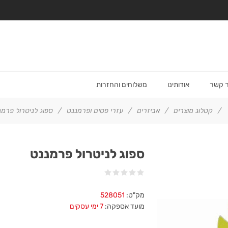
ר קשר
אודותינו
משלוחים והחזרות
/
קטלוג מוצרים
/
אביזרים
/
עזרי פסים ופרמננט
/
ספוג לניטרול פרמ
ספוג לניטרול פרמננט
מק"ט:
528051
מועד אספקה:
7 ימי עסקים