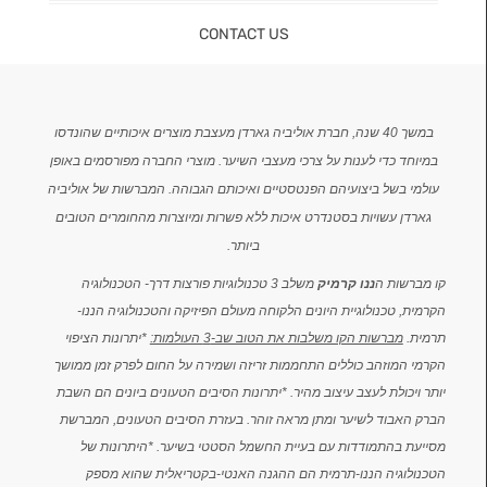
CONTACT US
במשך 40 שנה, חברת אוליביה גארדן מעצבת מוצרים איכותיים שהונדסו
במיוחד כדי לענות על צרכי מעצבי השיער. מוצרי החברה מפורסמים באופן
עולמי בשל ביצועיהם הפנטסטיים ואיכותם הגבוהה. המברשות של אוליביה
גארדן עשויות בסטנדרט איכות ללא פשרות ומיוצרות מהחומרים הטובים
ביותר.
קו מברשות ה
ננו קרמיק
משלב 3 טכנולוגיות פורצות דרך- הטכנולוגיה
הקרמית, טכנולוגיית היונים הלקוחה מעולם הפיזיקה והטכנולוגיה הננו-
תרמית.
מברשות הקו משלבות את הטוב שב-3 העולמות:
*יתרונות הציפוי
הקרמי המוזהב כוללים התחממות זריזה ושמירה על החום לפרק זמן ממושך
יותר ויכולת לעצב עיצוב מהיר. *יתרונות הסיבים הטעונים ביונים הם השבת
הברק האבוד לשיער ומתן מראה זוהר. בעזרת הסיבים הטעונים, המברשת
מסייעת בהתמודדות עם בעיית החשמל הסטטי בשיער. *היתרונות של
הטכנולוגיה הננו-תרמית הם ההגנה האנטי-בקטריאלית שהוא מספק