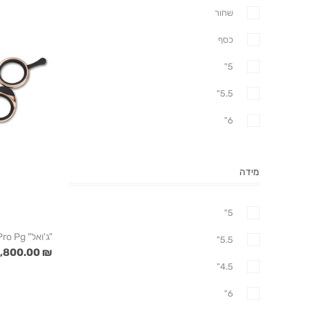
שחור
כסף
5"
5.5"
6"
מידה
5"
"ג'ואל" Fx Pro Pg זהב-מידה "5.5"
5.5"
₪ 3,800.00
4.5"
6"