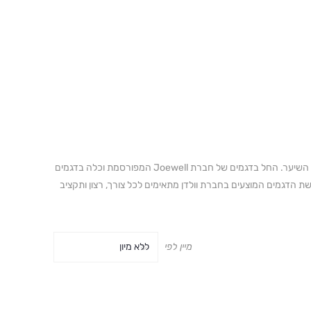
בקטגוריה זו תוכלו למצוא שפע של דגמי מספריים יוקרתיים, המיועדים לאנשי מקצוע מתחום עיצוב השיער. החל בדגמים של חברת Joewell המפורסמת וכלה בדגמים
 הדגמים המוצעים בחברת וולדן מתאימים לכל צורך, רצון ותקציב
מיין לפי