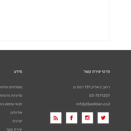
פרטי יצירת קשר
מידע
רחוב ביאליק 131 רמת גן
משלוחים והחזר
03-7511207
מדיניות פרטיות
info[at]welldan.co.il
תנאי שימוש בא
אודותינו
יצרנים
יצירת קשר