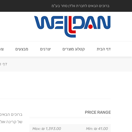
ברוכים הבאים לחברת וולדן סחר בע"מ
דף הבית
קטלוג מוצרים
יצרנים
מבצעים
צו
דף ה
PRICE RANGE
ברוכים הבאים 
של קרינה אולטרה-סגולה (UV) וגם מכשירים הפועלים בעזרת גו
Max:
₪ 1,393.00
Min:
₪ 41.00