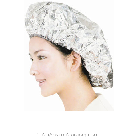
כובע כסף עם גומי לזירוז צבע/סילסול