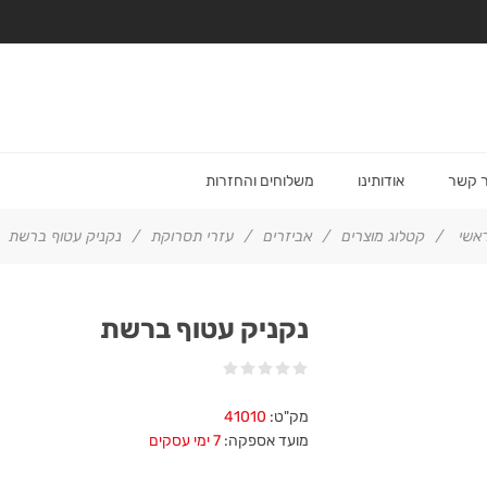
ר קשר
אודותינו
משלוחים והחזרות
אשי
/
קטלוג מוצרים
/
אביזרים
/
עזרי תסרוקת
/
נקניק עטוף ברשת
נקניק עטוף ברשת
מק"ט:
41010
מועד אספקה:
7 ימי עסקים