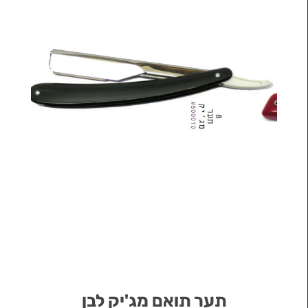
תער תואם מג'יק לבן