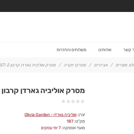
ר קשר
אודותינו
משלוחים והחזרות
וג מוצרים
/
אביזרים
/
מסרקי יוקרה
/
מסרק אוליביה גארדן קרבון ST-2 שפיץ ניפוח
מסרק אוליביה גארדן קרבון ST-2 שפיץ ניפוח
יצרן:
אוליביה גארדן - Olivia Garden
מק"ט:
187
מועד אספקה:
7 ימי עסקים