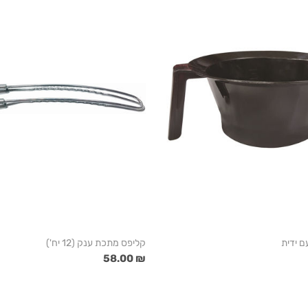
ם ידית
קליפס מתכת ענק (12 יח')
₪ 58.00