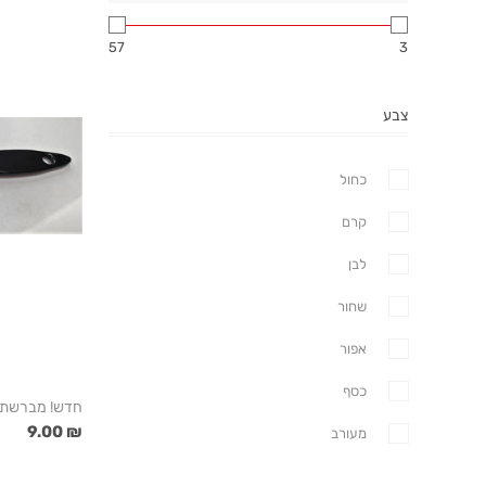
57
3
צבע
כחול
קרם
לבן
שחור
אפור
כסף
חדש! מברשת צ
₪ 9.00
מעורב